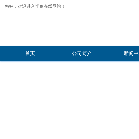
您好，欢迎进入半岛在线网站！
首页
公司简介
新闻中